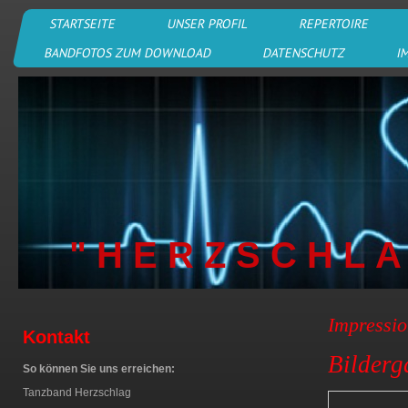
STARTSEITE
UNSER PROFIL
REPERTOIRE
BANDFOTOS ZUM DOWNLOAD
DATENSCHUTZ
I
" H E R Z S C H L A
Impressi
Kontakt
Bilder
So können Sie uns erreichen:
Tanzband Herzschlag