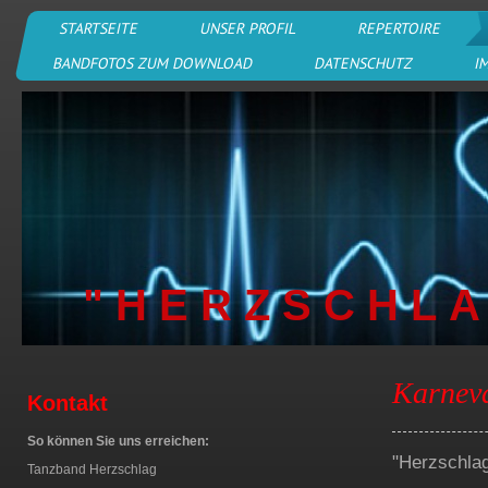
STARTSEITE
UNSER PROFIL
REPERTOIRE
BANDFOTOS ZUM DOWNLOAD
DATENSCHUTZ
I
" H E R Z S C H L A
Karnev
Kontakt
So können Sie uns erreichen:
"Herzschla
Tanzband Herzschlag